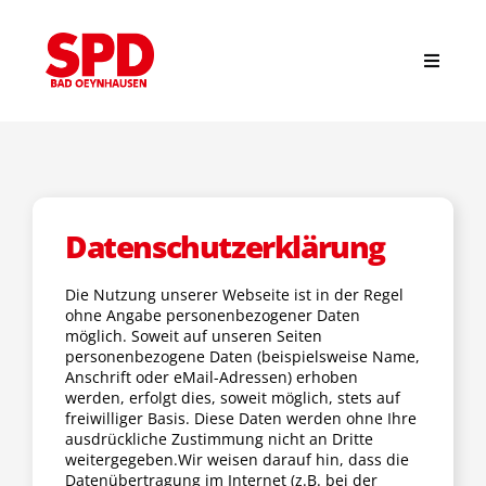
Zum
Inhalt
springen
Toggle
Navigat
Suche
nach:
Start
Datenschutzerklärung
News
Die Nutzung unserer Webseite ist in der Regel
ohne Angabe personenbezogener Daten
möglich. Soweit auf unseren Seiten
personenbezogene Daten (beispielsweise Name,
Stadtverband
Anschrift oder eMail-Adressen) erhoben
werden, erfolgt dies, soweit möglich, stets auf
freiwilliger Basis. Diese Daten werden ohne Ihre
Ortsvereine
ausdrückliche Zustimmung nicht an Dritte
weitergegeben.Wir weisen darauf hin, dass die
Datenübertragung im Internet (z.B. bei der