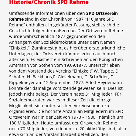
Historie/Chronik SPD Rehme
Umfassende Informationen über den
SPD Ortsverein
Rehme
sind in der Chronik von 1987 “110 Jahre SPD
Rehme” enthalten. In gekürzter Fassung stellt sich die
Geschichte folgendermaßen dar: Der Ortsverein Rehme
wurde wahrscheinlich 1877 gegründet von den
Anhängern der Sozialdemokratie unter dem Namen
“Einigkeit”. Zumindest gibt es hierüber erste urkundliche
Unterlagen, der Ortsverein könnte jedoch auch noch
älter sein. Es existiert ein Schreiben an den Königlichen
Amtmann von Sothen vom 19.09.1877, unterschrieben
von dem Vorstand des Vereins “Einigkeit” W. Tappe, D.
Schäfer, H. Backhaus,F. Gieselmann, C. Schröder, F.
Rippelmeyer am 12.September 1877. Adolf Heydemann
könnte der damalige Vorsitzende gewesen sein. Dies ist
jedoch nicht belegt. Der Verein hatte 31 Mitglieder. Für
Sozialdemokraten war es in dieser Zeit die einzige
Möglichkeit, sich unter solchen Vereinsnamen zu
organisieren. Die höchste Anzahl an Mitgliedern im SPD-
Ortsverein war in der Zeit von 1970 – 1980 , nämlich um
180 Mitglieder. Heute umfasst der Ortsverein Rehme
noch 70 Mitglieder, von denen ca. 20 aktiv tätig sind, also
etwa sich an der Vorstandsarbeit beteiligen, den