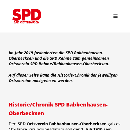
Zum
Inhalt
springen
Toggle
Navigat
Suche
nach:
Im Jahr 2019 fusionierten die SPD Babbenhausen-
Start
Oberbecksen und die SPD Rehme zum gemeinsamen
Ortsverein SPD Rehme/Babbenhausen-Oberbecksen.
Auf dieser Seite kann die Historie/Chronik der jeweiligen
News
Ortsvereine nachgelesen werden.
Stadtverband
Historie/Chronik SPD Babbenhausen-
Oberbecksen
Ortsvereine
Den
SPD Ortsverein Babbenhausen-Oberbecksen
gab es
109 Jahre. Gründungsdatum soll der
1. Juli 1910
sein.