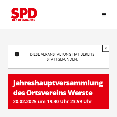
Zum
Inhalt
springen
Toggle
Navigat
Suche
nach:
×
Start
DIESE VERANSTALTUNG HAT BEREITS
STATTGEFUNDEN.
News
Jahreshauptversammlung
Stadtverband
des Ortsvereins Werste
20.02.2025 um 19:30 Uhr
23:59 Uhr
Ortsvereine