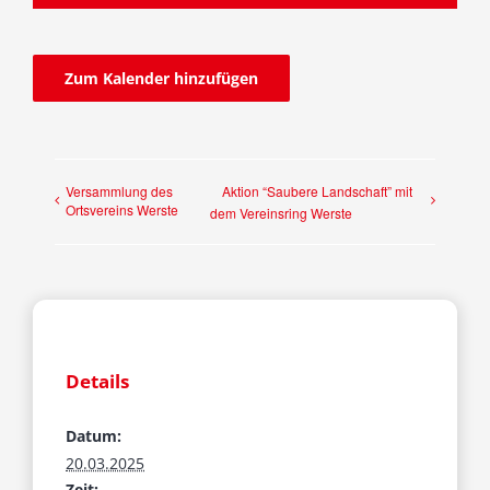
Fraktion
Zum Kalender hinzufügen
Jusos
Kreistag
Versammlung des
Aktion “Saubere Landschaft” mit
Ortsvereins Werste
dem Vereinsring Werste
Termine
Kontakt
Details
Datum:
20.03.2025
Zeit: