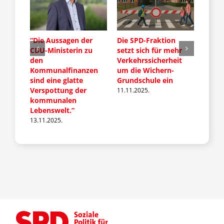
“Die Aussagen der
Die SPD-Fraktion
SPD-F
 für
CDU-Ministerin zu
setzt sich für mehr
Vorst
chern
den
Verkehrssicherheit
06.11.
Kommunalfinanzen
um die Wichern-
sind eine glatte
Grundschule ein
Verspottung der
11.11.2025.
kommunalen
Lebenswelt.”
13.11.2025.