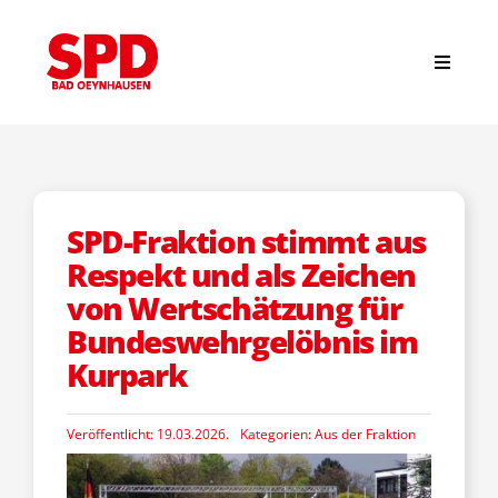
Zum
Inhalt
springen
Toggle
Navigat
Suche
nach:
Start
SPD-Fraktion stimmt aus
Respekt und als Zeichen
News
von Wertschätzung für
Bundeswehrgelöbnis im
Kurpark
Stadtverband
Veröffentlicht: 19.03.2026.
Kategorien:
Aus der Fraktion
Ortsvereine