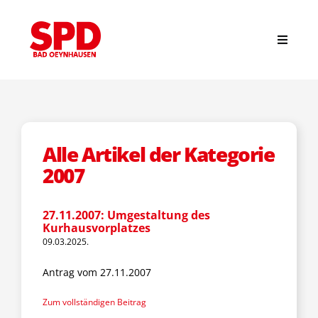
Zum
Inhalt
springen
Toggle
Navigat
Suche
nach:
Start
Alle Artikel der Kategorie
2007
News
27.11.2007: Umgestaltung des
Kurhausvorplatzes
Stadtverband
09.03.2025.
Antrag vom 27.11.2007
Ortsvereine
Zum vollständigen Beitrag