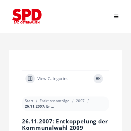
Zum
Inhalt
springen
Toggle
Navigat
Suche
nach:
Start
News
View Categories
Stadtverband
Start
Fraktionsanträge
2007
26.11.2007: Entkoppelung der Kommunalwahl 2009
Ortsvereine
26.11.2007: Entkoppelung der
Kommunalwahl 2009