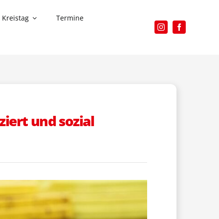
Kreistag
Termine
iert und sozial