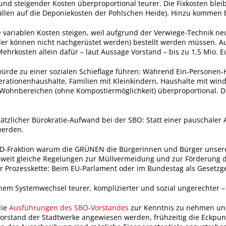
nd steigender Kosten überproportional teurer. Die Fixkosten blei
fallen auf die Deponiekosten der Pohlschen Heide). Hinzu kommen
e variablen Kosten steigen, weil aufgrund der Verwiege-Technik n
ader können nicht nachgerüstet werden) bestellt werden müssen.
rkosten allein dafür – laut Aussage Vorstand – bis zu 1,5 Mio. E
ürde zu einer sozialen Schieflage führen: Während Ein-Personen-
rationenhaushalte, Familien mit Kleinkindern, Haushalte mit win
Wohnbereichen (ohne Kompostiermöglichkeit) überproportional. Di
ätzlicher Bürokratie-Aufwand bei der SBO: Statt einer pauschale
werden.
SPD-Fraktion warum die GRÜNEN die Bürgerinnen und Bürger unser
sweit gleiche Regelungen zur Müllvermeidung und zur Förderung 
r Prozesskette: Beim EU-Parlament oder im Bundestag als Gesetzg
nem Systemwechsel teurer, komplizierter und sozial ungerechter –
die
Ausführungen des SBO-Vorstandes
zur Kenntnis zu nehmen und
rstand der Stadtwerke angewiesen werden, frühzeitig die Eckpun