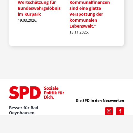
Wertschätzung für
Kommunalfinanzen
um di
Bundeswehrgelöbnis
sind eine glatte
Grund
im Kurpark
Verspottung der
11.11.
kommunalen
19.03.2026.
Lebenswelt.”
13.11.2025.
Die SPD in den Netzwerken
Besser für Bad
Oeynhausen
Impressum
|
Datenschutzerklärung
|
Cookie-Manager