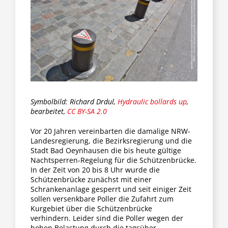
Fraktion
Jusos
Kreistag
Symbolbild: Richard Drdul,
Hydraulic bollards up
,
Termine
bearbeitet,
CC BY-SA 2.0
Vor 20 Jahren vereinbarten die damalige NRW-
Landesregierung, die Bezirksregierung und die
Kontakt
Stadt Bad Oeynhausen die bis heute gültige
Nachtsperren-Regelung für die Schützenbrücke.
In der Zeit von 20 bis 8 Uhr wurde die
Schützenbrücke zunächst mit einer
Schrankenanlage gesperrt und seit einiger Zeit
sollen versenkbare Poller die Zufahrt zum
Kurgebiet über die Schützenbrücke
verhindern. Leider sind die Poller wegen der
hohen Belastung durch die tagsüber