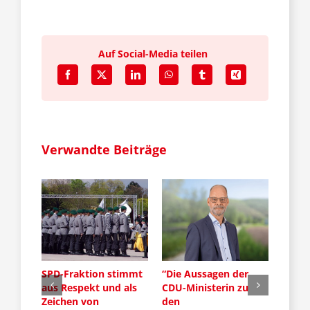
Auf Social-Media teilen
Verwandte Beiträge
SPD-Fraktion stimmt
“Die Aussagen der
Die S
 für
aus Respekt und als
CDU-Ministerin zu
setzt
chern
Zeichen von
den
Verke