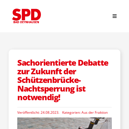
Zum
Inhalt
springen
Toggle
Navigat
Suche
nach:
Start
Sachorientierte Debatte
zur Zukunft der
News
Schützenbrücke-
Nachtsperrung ist
notwendig!
Stadtverband
Veröffentlicht: 24.08.2023.
Kategorien:
Aus der Fraktion
Ortsvereine