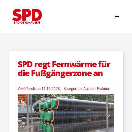
Zum
Inhalt
springen
Toggle
Navigat
Suche
nach:
Start
SPD regt Fernwärme für
die Fußgängerzone an
News
Veröffentlicht: 11.10.2023.
Kategorien:
Aus der Fraktion
Stadtverband
Ortsvereine