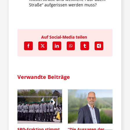
Straße“ aufgerissen werden muss?
Auf Social-Media teilen
Verwandte Beiträge
SPD-Fraktion stimmt
“Die Aussagen der
Die S