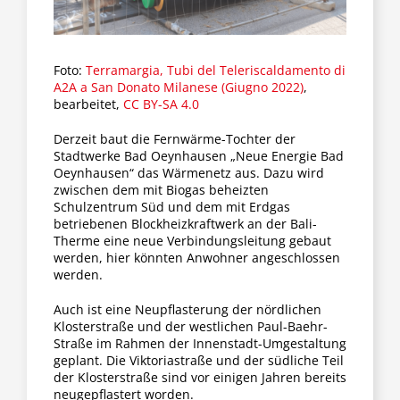
Fraktion
Foto:
Terramargia, Tubi del Teleriscaldamento di
Jusos
A2A a San Donato Milanese (Giugno 2022)
,
bearbeitet,
CC BY-SA 4.0
Kreistag
Derzeit baut die Fernwärme-Tochter der
Stadtwerke Bad Oeynhausen „Neue Energie Bad
Oeynhausen“ das Wärmenetz aus. Dazu wird
Termine
zwischen dem mit Biogas beheizten
Schulzentrum Süd und dem mit Erdgas
betriebenen Blockheizkraftwerk an der Bali-
Therme eine neue Verbindungsleitung gebaut
Kontakt
werden, hier könnten Anwohner angeschlossen
werden.
Auch ist eine Neupflasterung der nördlichen
Klosterstraße und der westlichen Paul-Baehr-
Straße im Rahmen der Innenstadt-Umgestaltung
geplant. Die Viktoriastraße und der südliche Teil
der Klosterstraße sind vor einigen Jahren bereits
neugepflastert worden.