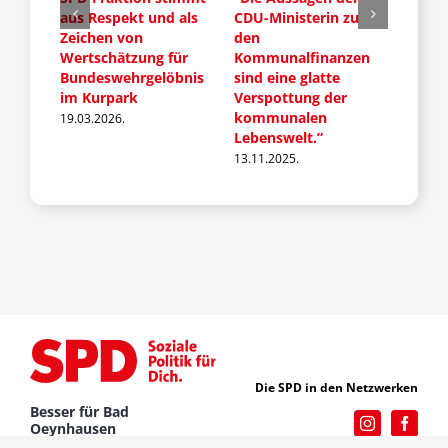
 für
aus Respekt und als
CDU-Ministerin zu
setzt
chern
Zeichen von
den
Verke
Wertschätzung für
Kommunalfinanzen
um di
Bundeswehrgelöbnis
sind eine glatte
Grund
im Kurpark
Verspottung der
11.11.
kommunalen
19.03.2026.
Lebenswelt.”
13.11.2025.
Die SPD in den Netzwerken
Besser für Bad
Oeynhausen