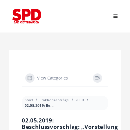
Zum
Inhalt
springen
Toggle
Navigat
Suche
nach:
Start
News
View Categories
Stadtverband
Start
Fraktionsanträge
2019
02.05.2019: Beschlussvorschlag: „Vorstellung Planung Neubau Hallenbad Siel”
Ortsvereine
02.05.2019:
Beschlussvorschlag: „Vorstellung