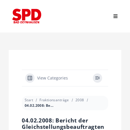
Zum
Inhalt
springen
Toggle
Navigat
Suche
nach:
Start
News
View Categories
Stadtverband
Start
Fraktionsanträge
2008
04.02.2008: Bericht der Gleichstellungsbeauftragten
Ortsvereine
04.02.2008: Bericht der
Gleichstellungsbeauftragten