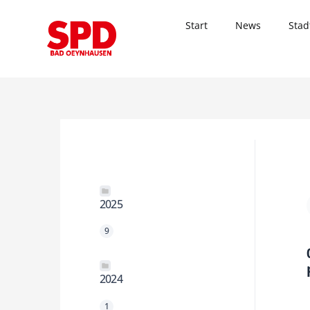
Zum
Inhalt
Start
News
Stad
springen
2025
9
2024
1