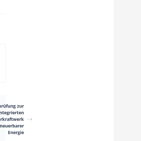
prüfung zur
integrierten
erkraftwerk
rneuerbarer
Energie