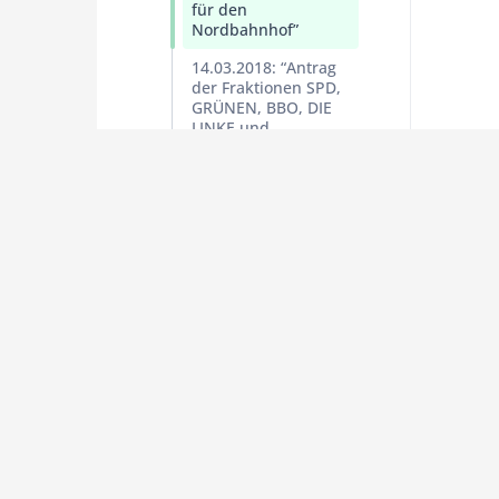
für den
Nordbahnhof”
14.03.2018: “Antrag
der Fraktionen SPD,
GRÜNEN, BBO, DIE
LINKE und
UW: Verbesserungen
des ÖPNV in Bad
Oeynhausen
ausschöpfen”
2017
2
2016
2