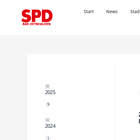
Zum
Inhalt
Start
News
Stad
springen
2025
9
2024
1