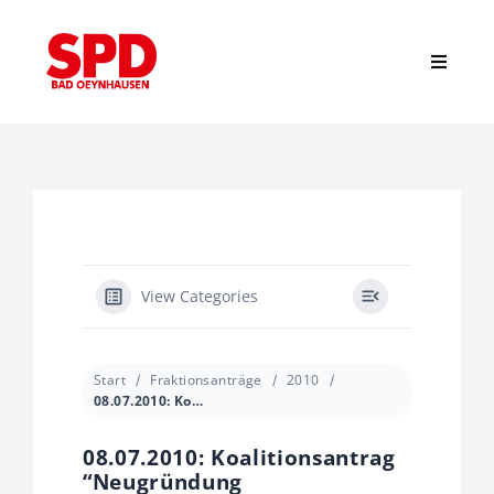
Zum
Inhalt
springen
Toggle
Navigat
Suche
nach:
Start
News
View Categories
Stadtverband
Start
Fraktionsanträge
2010
08.07.2010: Koalitionsantrag “Neugründung Stadtsportverband vorbereiten und begleiten”
Ortsvereine
08.07.2010: Koalitionsantrag
“Neugründung