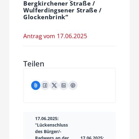
Bergkirchener Straße /
Fraktion
Wulferdingsener Straße /
Glockenbrink”
Jusos
Antrag vom 17.06.2025
Kreistag
Teilen
Termine
Kontakt
17.06.2025:
“Lückenschluss
des Bürger/-
Radwegs an der
17.06.2025: