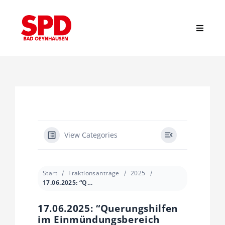
Zum
Inhalt
springen
Toggle
Navigat
Suche
nach:
Start
News
View Categories
Stadtverband
Start
Fraktionsanträge
2025
17.06.2025: “Querungshilfen im Einmündungsbereich Bergkirchener Straße / Wulferdingsener Straße / Glockenbrink”
Ortsvereine
17.06.2025: “Querungshilfen
im Einmündungsbereich