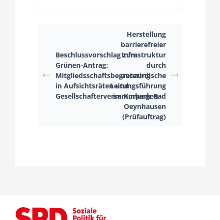
Herstellung
barrierefreier
Beschlussvorschlag zum
Infrastruktur
Grünen-Antrag:
durch
Mitgliedsschaftsbegrenzung
unterirdische
in Aufsichtsräten und
Leitungsführung
Gesellschafterversammlungen
im Kurpark Bad
Oeynhausen
(Prüfauftrag)